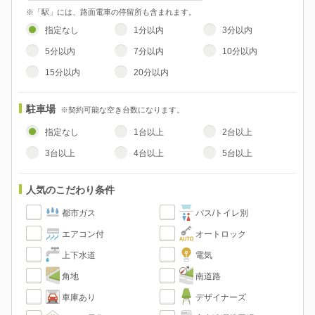
※「駅」には、路面電車の停留所も含まれます。
指定なし
1分以内
3分以内
5分以内
7分以内
10分以内
15分以内
20分以内
駐車場
※契約可能な空き台数になります。
指定なし
1台以上
2台以上
3台以上
4台以上
5台以上
人気のこだわり条件
都市ガス
バス/トイレ別
エアコン付
オートロック
上下水道
電気
角地
南道路
車庫あり
デザイナーズ