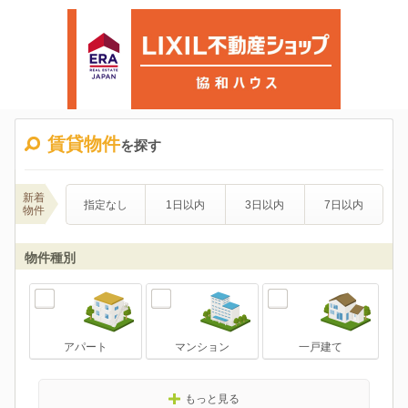
賃貸物件
を探す
新着
指定なし
1日以内
3日以内
7日以内
物件
物件種別
アパート
マンション
一戸建て
もっと見る