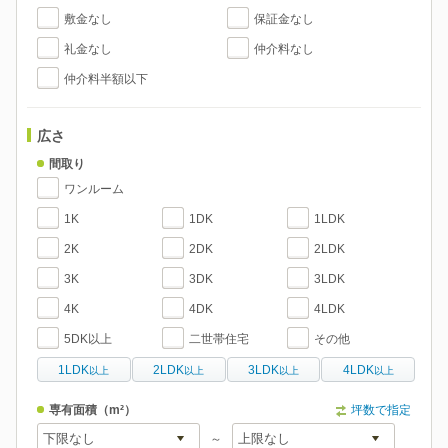
敷金なし
保証金なし
礼金なし
仲介料なし
仲介料半額以下
広さ
間取り
ワンルーム
1K
1DK
1LDK
2K
2DK
2LDK
3K
3DK
3LDK
4K
4DK
4LDK
5DK以上
二世帯住宅
その他
1LDK
2LDK
3LDK
4LDK
以上
以上
以上
以上
専有面積
（m²）
坪数で指定
～