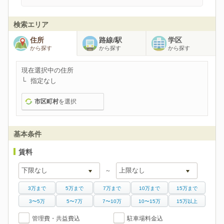
検索エリア
住所
路線/駅
学区
から探す
から探す
から探す
現在選択中の住所
指定なし
市区町村
を選択
基本条件
賃料
～
3万まで
5万まで
7万まで
10万まで
15万まで
3〜5万
5〜7万
7〜10万
10〜15万
15万以上
管理費・共益費込
駐車場料金込