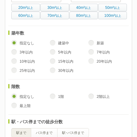
20m²
30m²
40m²
50m²
以上
以上
以上
以上
60m²
70m²
80m²
100m²
以上
以上
以上
以上
築年数
指定なし
建築中
新築
3年以内
5年以内
7年以内
10年以内
15年以内
20年以内
25年以内
30年以内
階数
指定なし
1階
2階以上
最上階
駅・バス停までの徒歩分数
駅まで
バス停まで
駅･バス停まで